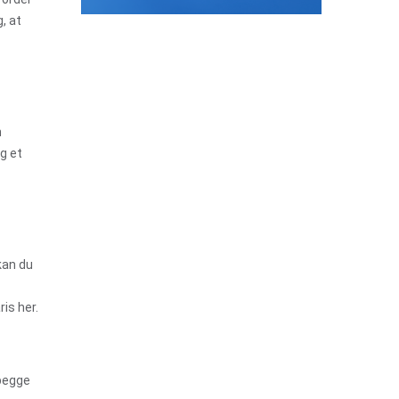
, at
n
g et
kan du
is her.
 begge