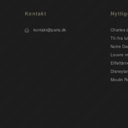
Kontakt
Nyttig
kontakt@paris.dk
Charles d
Til-/fra l
Notre Da
Louvre 
Eiffeltårn
Disneylan
Moulin R