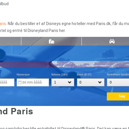
ilbud
aris
. Når du bestiller et af Disneys egne hoteller med Paris.dk, får du 
el og entré til Disneyland Paris her.
and Paris
l og samtidig bestille entrébillet til Disneyland® Paris. Det kan være en 