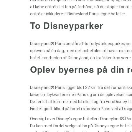
at købe entrébilletten på forhånd, så du slipper for a
entré er inkluderet i Disneyland Paris’ egne hoteller.
To Disneyparker
Disneyland® Paris består af to forlystelsesparker, n
opleves på én dag, men det anbefales at have minimum
hotel i nærheden af Disneyland, da trafikken kan være
Oplev byernes på din r
Disneyland® Paris ligger blot 32 km fra det romantiske
læse om bykvartererne i Paris og om de oplevelser, so
Det er let at komme med bil eller tog fra EuroDisney 
Find et godt tilbud på hotel i storbyen Paris ved at søg
Oversigt over Disney’s egne hoteller i Disneyland® Par
Du kan med fordel vælge at bo på Disneys egne hoteller 