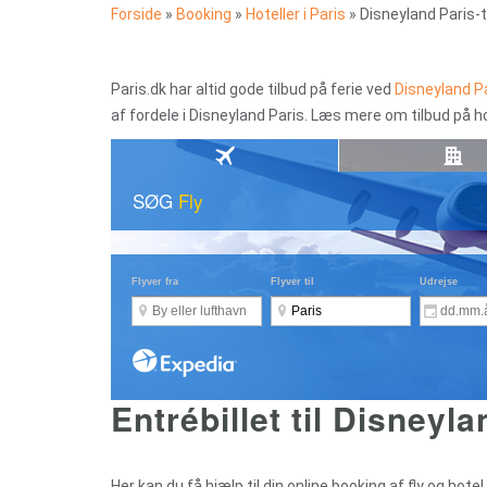
Forside
»
Booking
»
Hoteller i Paris
»
Disneyland Paris-t
Paris.dk har altid gode tilbud på ferie ved
Disneyland P
af fordele i Disneyland Paris. Læs mere om tilbud på hot
Entrébillet til Disneyl
Her kan du få hjælp til din online booking af fly og hote