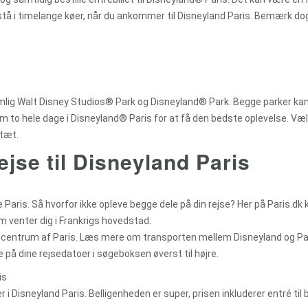
t stå i timelange køer, når du ankommer til Disneyland Paris. Bemærk dog
emlig Walt Disney Studios® Park og Disneyland® Park. Begge parker ka
 to hele dage i Disneyland® Paris for at få den bedste oplevelse. Væl
 tæt.
ejse til Disneyland Paris
 Paris. Så hvorfor ikke opleve begge dele på din rejse? Her på Paris.dk 
m venter dig i Frankrigs hovedstad.
til centrum af Paris. Læs mere om transporten mellem Disneyland og Par
e på dine rejsedatoer i søgeboksen øverst til højre.
is
i Disneyland Paris. Belligenheden er super, prisen inkluderer entré til