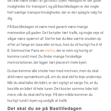
det kan være svært at gå rundt i byen. Heldigvis er der gode
muligheder for transport, og på Bastilledagen er der nogle
helt særlige transportmuligheder, der er det oplagte valg for
dig.
På Bastilledagen vil være med garanti være mange
mennesker på gaden. Det betyder tæt trafik, og nogle veje vil
sågar være spærret af. Derfor bør du ikke sætte snuden op
efter at fange en taxa eller en bus, hvis du vil hurtigt fra A til
B. Derimod har Paris en
metro
, der er nem og hurtig at
komme rundt med. Du finder mange forskellige
metrostationer, der ligger tæt placeret i hele byen.
Du kan komme alle steder hen med metroen, men du skal
altid være opmærksom på, om du skal skifte linje undervejs.
Når du skal købe din billet, er det vigtigt at sørge for, at du
bestille en billet til hele turen. Det koster somme tider lidt
mere, når du skal skifte linje. På den måde kommer du
hurtigt rundt i byen og undgår al trafik.
Det skal du se på Bastilledagen