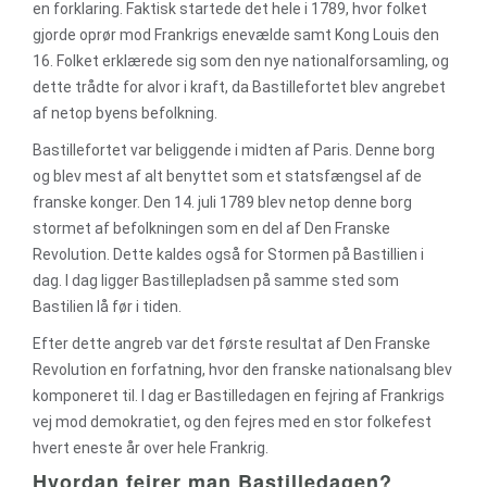
en forklaring. Faktisk startede det hele i 1789, hvor folket
gjorde oprør mod Frankrigs enevælde samt Kong Louis den
16. Folket erklærede sig som den nye nationalforsamling, og
dette trådte for alvor i kraft, da Bastillefortet blev angrebet
af netop byens befolkning.
Bastillefortet var beliggende i midten af Paris. Denne borg
og blev mest af alt benyttet som et statsfængsel af de
franske konger. Den 14. juli 1789 blev netop denne borg
stormet af befolkningen som en del af Den Franske
Revolution. Dette kaldes også for Stormen på Bastillien i
dag. I dag ligger Bastillepladsen på samme sted som
Bastilien lå før i tiden.
Efter dette angreb var det første resultat af Den Franske
Revolution en forfatning, hvor den franske nationalsang blev
komponeret til. I dag er Bastilledagen en fejring af Frankrigs
vej mod demokratiet, og den fejres med en stor folkefest
hvert eneste år over hele Frankrig.
Hvordan fejrer man Bastilledagen?