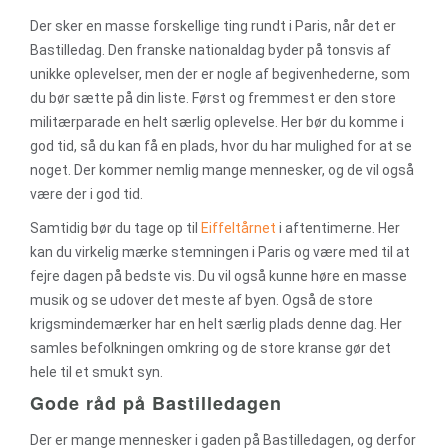
Der sker en masse forskellige ting rundt i Paris, når det er
Bastilledag. Den franske nationaldag byder på tonsvis af
unikke oplevelser, men der er nogle af begivenhederne, som
du bør sætte på din liste. Først og fremmest er den store
militærparade en helt særlig oplevelse. Her bør du komme i
god tid, så du kan få en plads, hvor du har mulighed for at se
noget. Der kommer nemlig mange mennesker, og de vil også
være der i god tid.
Samtidig bør du tage op til
Eiffeltårnet
i aftentimerne. Her
kan du virkelig mærke stemningen i Paris og være med til at
fejre dagen på bedste vis. Du vil også kunne høre en masse
musik og se udover det meste af byen. Også de store
krigsmindemærker har en helt særlig plads denne dag. Her
samles befolkningen omkring og de store kranse gør det
hele til et smukt syn.
Gode råd på Bastilledagen
Der er mange mennesker i gaden på Bastilledagen, og derfor