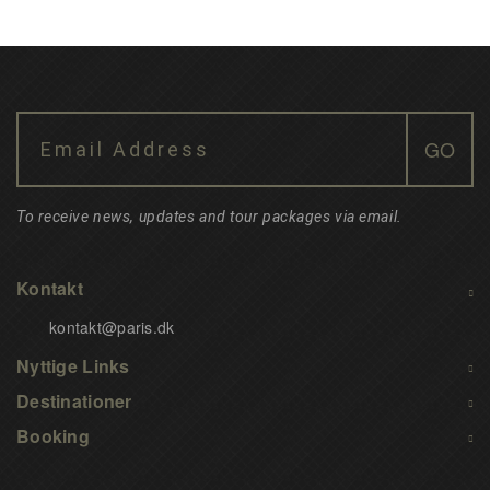
To receive news, updates and tour packages via email.
Kontakt
kontakt@paris.dk
Nyttige Links
Destinationer
Booking