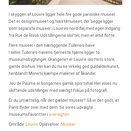
I skyggen af Louvre ligger hele fire gode parisiske museer:
Det er designmuseet og tekstilmuseet, der begge ligger
som separate museer i Louvres nord-fløj med egen indgang
fra Rue de Rivoli. Udstillingerne skifter, men er altid flotte.
Flere museer i den nærliggende Tuileries-have
I selve Tuileries-havens fjerneste hjørne ligger to
museumsbygninger. Orangeriet er Louvre-slottets store,
gamle drivhus. Her kan du nu se virkelig god guldalderkunst,
heriblandt Monets kæmpe malerier af åkander.
Jeu de Paume er kongernes gamle sportshal. Her vises nu
skiftende udstillinger med særligt fokus på fotografi.
Er du umættelig, når det gælder museer? Så er det godt, at
Paris flyder over med dem. Se vores udvalgte
museumsfavoritter i
oversigten
.
Område:
Louvre
Oplevelser:
Museer